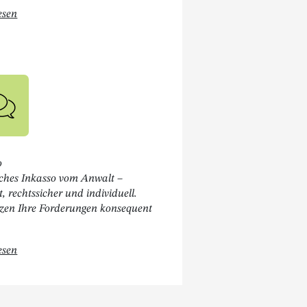
Öffnet " Immobilienrecht "
esen
o
isches Inkasso vom Anwalt –
nt, rechtssicher und individuell.
tzen Ihre Forderungen konsequent
Öffnet " Inkasso "
esen